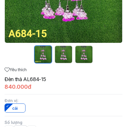
Yêu thích
Đèn thả AL684-15
840.000đ
Đơn vị
:
cái
Số lượng