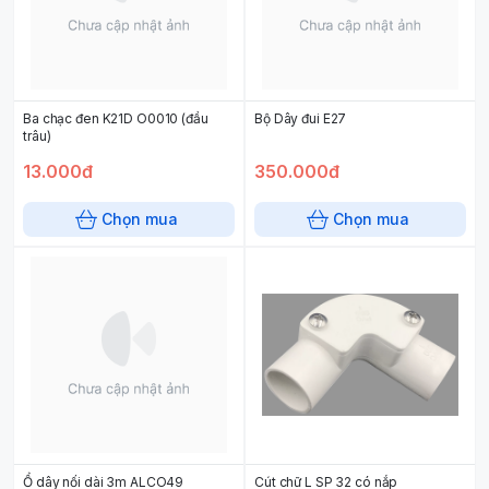
Ba chạc đen K21D O0010 (đầu
Bộ Dây đui E27
trâu)
13.000đ
350.000đ
Chọn mua
Chọn mua
Ổ dây nối dài 3m ALCO49
Cút chữ L SP 32 có nắp