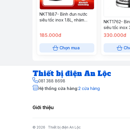
NKT1887- Bình đun nước
siêu tốc inox 1.8L, nhám
NKT1762- Bìn
NANOCO
siêu tốc inox 
NANOCO
185.000đ
330.000đ
Chọn mua
Ch
Thiết bị điện An Lộc
081 388 8698
Hệ thống cửa hàng
:
2
cửa hàng
Giới thiệu
© 2026
Thiết bị điện An Lộc