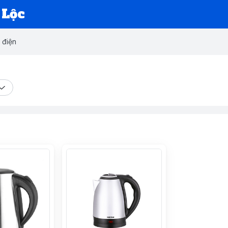
 Lộc
 điện