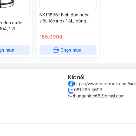
NKT1886- Bình đun nước
siêu tốc inox 1.8L, bóng
h đun nước
NANOCO
304, 1.7L
185.000đ
ọn mua
Chọn mua
Kết nối
https://www.facebook.com/sie
081 388 8698
hunganloc68@gmail.com