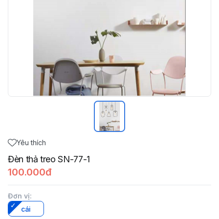
Yêu thích
Đèn thả treo SN-77-1
100.000đ
Đơn vị
:
cái