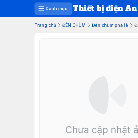
Thiết bị điện An
Danh mục
Trang chủ
ĐÈN CHÙM
Đèn chùm pha lê
Đ