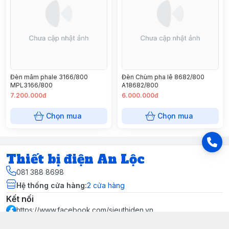
Đèn mâm phale 3166/800
Đèn Chùm pha lê 8682/800
MPL3166/800
A18682/800
7.200.000đ
6.000.000đ
Chọn mua
Chọn mua
Thiết bị điện An Lộc
081 388 8698
Hệ thống cửa hàng
:
2
cửa hàng
Kết nối
https://www.facebook.com/sieuthiden.vn
081 388 8698