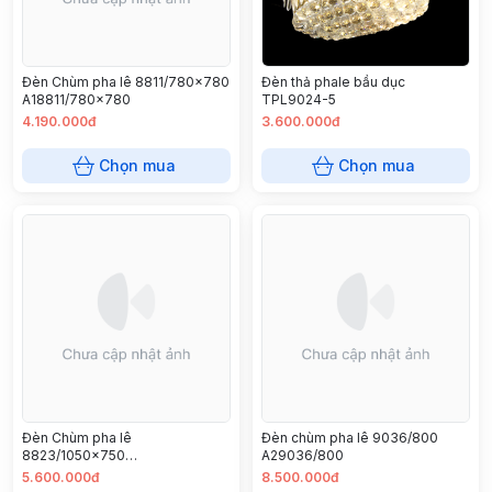
Đèn Chùm pha lê 8811/780x780
Đèn thả phale bầu dục
A18811/780x780
TPL9024-5
4.190.000đ
3.600.000đ
Chọn mua
Chọn mua
Đèn Chùm pha lê
Đèn chùm pha lê 9036/800
8823/1050x750
A29036/800
A18823/1050x750
5.600.000đ
8.500.000đ