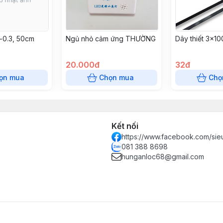
-0.3, 50cm
Ngủ nhỏ cảm ứng THƯỜNG
Dây thiết 3x1
20.000đ
32đ
ọn mua
Chọn mua
Chọ
Kết nối
https://www.facebook.com/sie
081 388 8698
hunganloc68@gmail.com