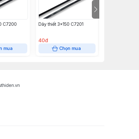
00 C7200
Dây thiết 3x150 C7201
Dây thiết 4x20
40đ
105đ
n mua
Chọn mua
Chọn
uthiden.vn