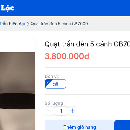
 Lộc
Trần hiện đại
Quạt trần đèn 5 cánh GB7000
Quạt trần đèn 5 cánh GB7
3.800.000đ
Đơn vị
:
cái
Số lượng
Thêm giỏ hàng