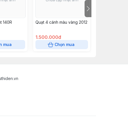
ắt 140R
Quạt 4 cánh màu vàng 2012
Quạt 3 cánh Q
1.500.000đ
590.000đ
n mua
Chọn mua
Chọn
uthiden.vn