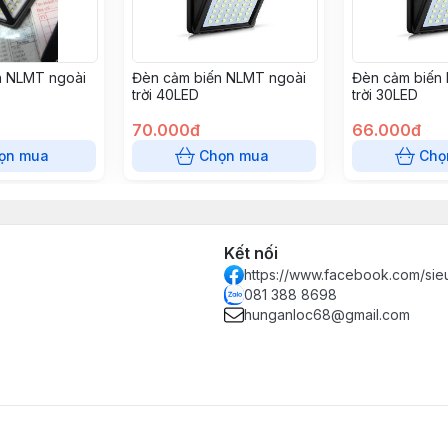
n NLMT ngoài
Đèn cảm biến NLMT ngoài
Đèn cảm biến
trời 40LED
trời 30LED
70.000đ
66.000đ
ọn mua
Chọn mua
Chọ
Kết nối
https://www.facebook.com/sie
081 388 8698
hunganloc68@gmail.com