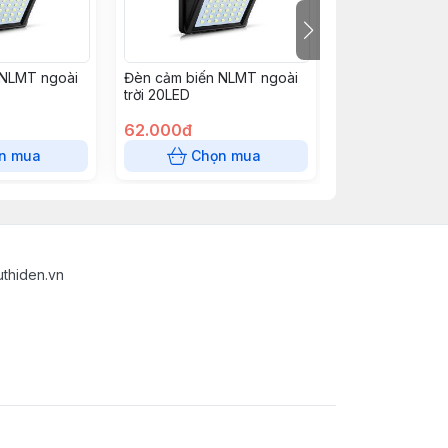
 NLMT ngoài
Đèn cảm biến NLMT ngoài
Đèn Dowlight R
trời 20LED
đổi màu 6w
62.000đ
144.000đ
n mua
Chọn mua
Chọn
uthiden.vn