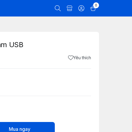
0
cắm USB
Yêu thích
Mua ngay