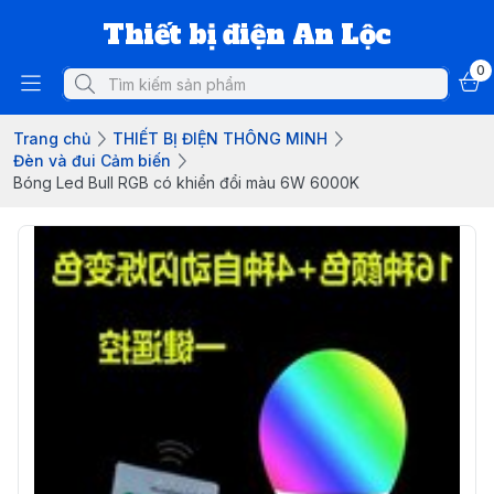
Thiết bị điện An Lộc
0
Trang chủ
THIẾT BỊ ĐIỆN THÔNG MINH
Đèn và đui Cảm biến
Bóng Led Bull RGB có khiển đổi màu 6W 6000K