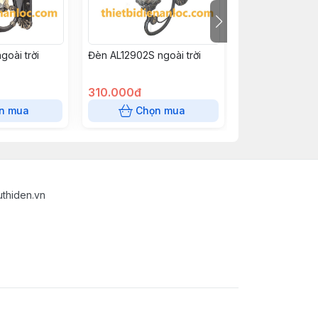
goài trời
Đèn AL12902S ngoài trời
Đèn AL12902M n
310.000đ
380.000đ
n mua
Chọn mua
Chọn
uthiden.vn