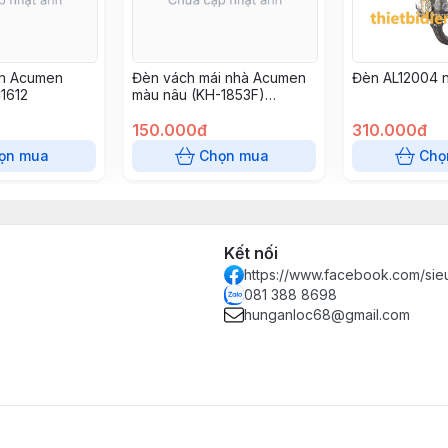
h Acumen
Đèn vách mái nhà Acumen
Đèn AL12004 n
C1612
màu nâu (KH-1853F)
AC1623
150.000đ
310.000đ
ọn mua
Chọn mua
Chọ
Kết nối
https://www.facebook.com/sie
081 388 8698
hunganloc68@gmail.com