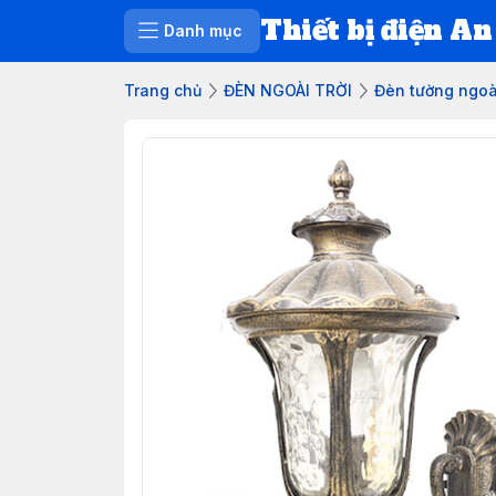
Thiết bị điện An
Danh mục
Trang chủ
ĐÈN NGOÀI TRỜI
Đèn tường ngoài