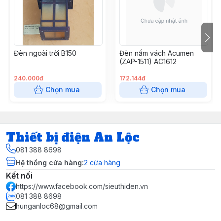
Bảo hành: 12 Tháng
Tình trạng: còn hàng
Đèn ngoài trời B150
Đèn nấm vách Acumen
Nhà phân phối: www.thietbidienanloc.com
(ZAP-1511) AC1612
Hotline: 0813888698
240.000đ
172.144đ
Chọn mua
Chọn mua
Thiết bị điện An Lộc
081 388 8698
Hệ thống cửa hàng
:
2
cửa hàng
Kết nối
https://www.facebook.com/sieuthiden.vn
081 388 8698
hunganloc68@gmail.com