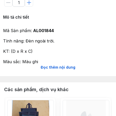
Mô tả chi tiết
Mã Sản phẩm:
AL001844
Tính năng: Đèn ngoài trời.
KT: (D x R x C)
Màu sắc: Màu ghi
Đọc thêm nội dung
Chất liệu:
- Thân đèn: Hợp kim nhôm
Các sản phẩm, dịch vụ khác
-Chao đèn: Thuỷ tinh
Nguồn sáng: bóng đui E27 ( chưa bao gồm bóng)
Xuất xứ: Nhập khẩu