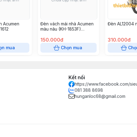
h Acumen
Đèn vách mái nhà Acumen
Đèn AL12004 n
C1612
màu nâu (KH-1853F)
AC1623
150.000đ
310.000đ
ọn mua
Chọn mua
Chọ
Kết nối
https://www.facebook.com/sie
081 388 8698
hunganloc68@gmail.com