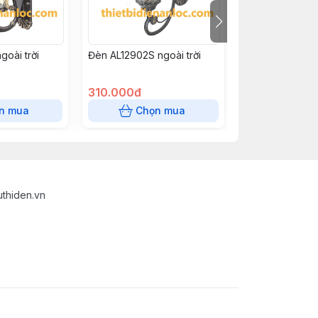
goài trời
Đèn AL12902S ngoài trời
Đèn AL12902M n
310.000đ
380.000đ
n mua
Chọn mua
Chọn
uthiden.vn