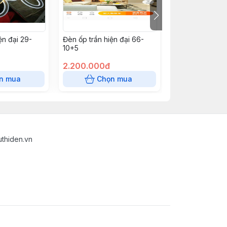
ện đại 29-
Đèn ốp trần hiện đại 66-
Đèn ốp trần hiệ
10+5
10+5
2.200.000đ
2.200.000đ
n mua
Chọn mua
Chọn
uthiden.vn