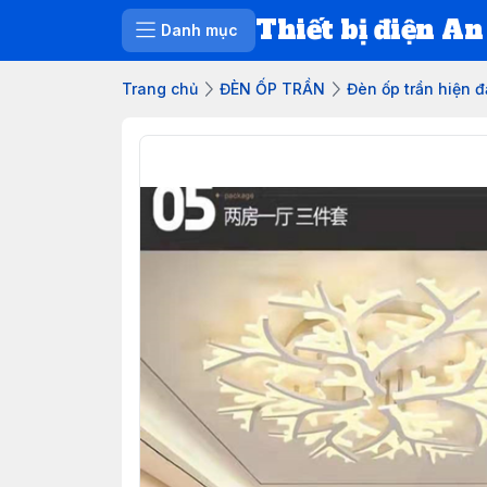
Thiết bị điện An
Danh mục
Trang chủ
ĐÈN ỐP TRẦN
Đèn ốp trần hiện đ