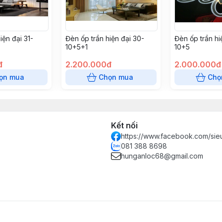
iện đại 31-
Đèn ốp trần hiện đại 30-
Đèn ốp trần hi
10+5+1
10+5
đ
2.200.000đ
2.000.000đ
ọn mua
Chọn mua
Chọ
Kết nối
https://www.facebook.com/sie
081 388 8698
hunganloc68@gmail.com