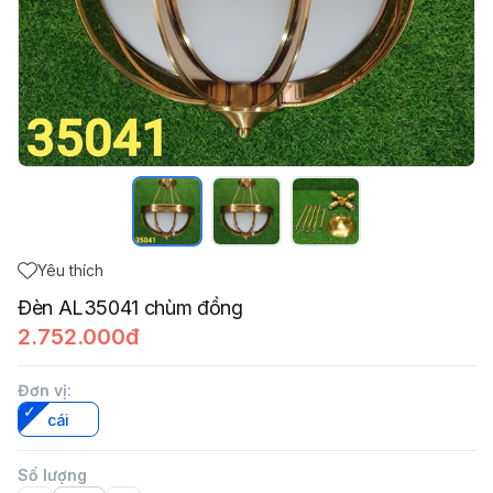
Yêu thích
Đèn AL35041 chùm đồng
2.752.000đ
Đơn vị
:
cái
Số lượng