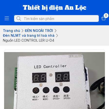
Thiết bị điện An Lộc
0
Trang chủ
ĐÈN NGOÀI TRỜI
Đèn NLMT và trang trí toà nhà
Nguồn LED CONTROL LER LI-D4