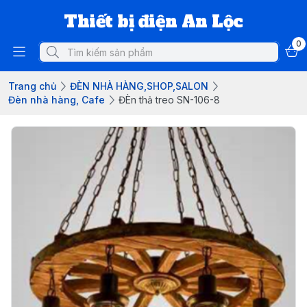
Thiết bị điện An Lộc
0
Trang chủ
ĐÈN NHÀ HÀNG,SHOP,SALON
Đèn nhà hàng, Cafe
ĐÈn thả treo SN-106-8