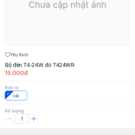
Yêu thích
Bộ đèn T4-24W đỏ T424WR
15.000đ
Đơn vị
:
cái
Số lượng