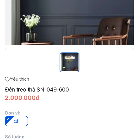
Yêu thích
Đèn treo thả SN-049-600
2.000.000đ
Đơn vị
:
cái
Số lượng