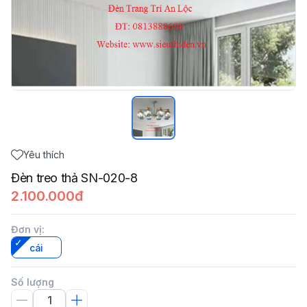
Yêu thích
Đèn treo thả SN-020-8
2.100.000đ
Đơn vị
:
cái
Số lượng