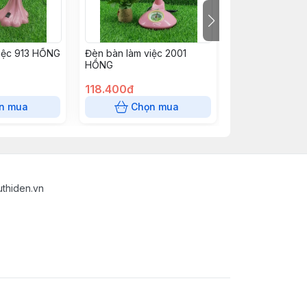
iệc 913 HỒNG
Đèn bàn làm việc 2001
Đèn bàn làm vi
HỒNG
XANH
118.400đ
118.400đ
n mua
Chọn mua
Chọn
uthiden.vn