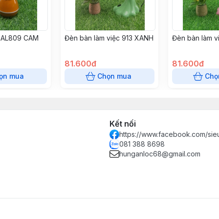
 AL809 CAM
Đèn bàn làm việc 913 XANH
Đèn bàn làm v
81.600đ
81.600đ
ọn mua
Chọn mua
Chọ
Kết nối
https://www.facebook.com/sie
081 388 8698
hunganloc68@gmail.com