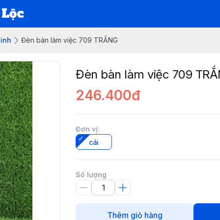
 Lộc
sinh
Đèn bàn làm việc 709 TRẮNG
Đèn bàn làm việc 709 TR
246.400đ
Đơn vị
:
cái
Số lượng
Thêm giỏ hàng