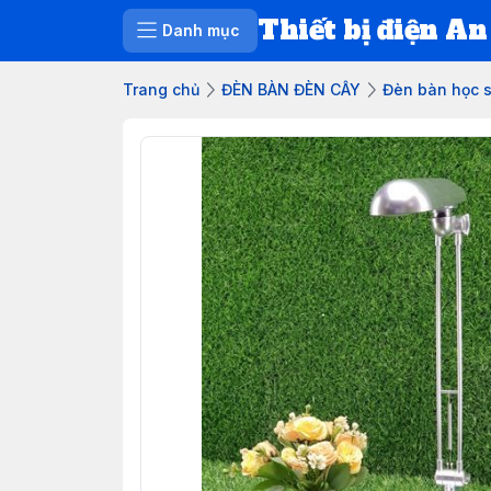
Thiết bị điện An
Danh mục
Trang chủ
ĐÈN BÀN ĐÈN CÂY
Đèn bàn học 