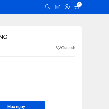
0
ẮNG
Yêu thích
Mua ngay