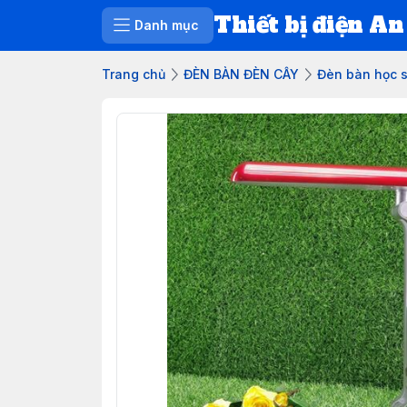
Thiết bị điện An
Danh mục
Trang chủ
ĐÈN BÀN ĐÈN CÂY
Đèn bàn học 