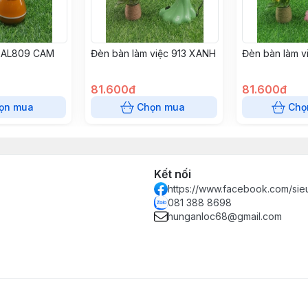
 AL809 CAM
Đèn bàn làm việc 913 XANH
Đèn bàn làm v
81.600đ
81.600đ
ọn mua
Chọn mua
Chọ
Kết nối
https://www.facebook.com/sie
081 388 8698
hunganloc68@gmail.com