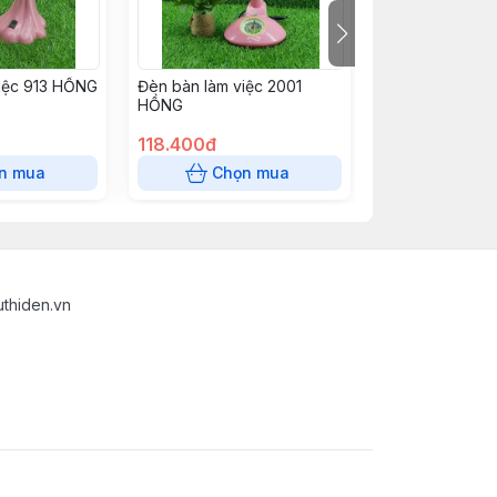
iệc 913 HỒNG
Đèn bàn làm việc 2001
Đèn bàn làm vi
HỒNG
XANH
118.400đ
118.400đ
n mua
Chọn mua
Chọn
uthiden.vn