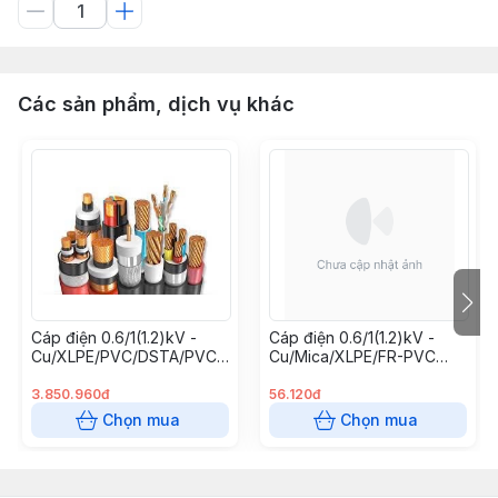
Các sản phẩm, dịch vụ khác
Cáp điện 0.6/1(1.2)kV -
Cáp điện 0.6/1(1.2)kV -
Cu/XLPE/PVC/DSTA/PVC
Cu/Mica/XLPE/FR-PVC
4x240 mm2 Cadisun
3x2.5+1x1.5 mm2 (chống
cháy Cadisun)
3.850.960đ
56.120đ
Chọn mua
Chọn mua