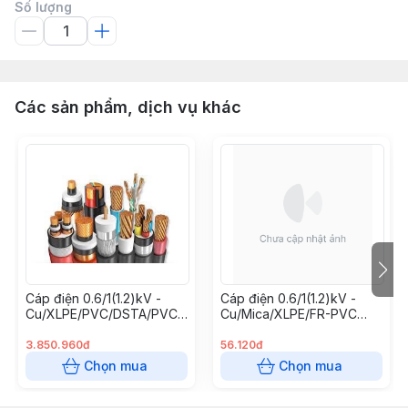
Số lượng
Các sản phẩm, dịch vụ khác
Cáp điện 0.6/1(1.2)kV -
Cáp điện 0.6/1(1.2)kV -
Cu/XLPE/PVC/DSTA/PVC
Cu/Mica/XLPE/FR-PVC
4x240 mm2 Cadisun
3x2.5+1x1.5 mm2 (chống
cháy Cadisun)
3.850.960đ
56.120đ
Chọn mua
Chọn mua