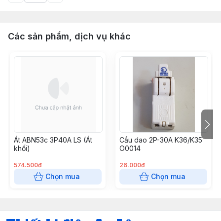
Các sản phẩm, dịch vụ khác
Át ABN53c 3P40A LS (Át
Cầu dao 2P-30A K36/K35
khối)
O0014
574.500đ
26.000đ
Chọn mua
Chọn mua