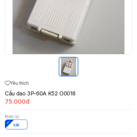
Yêu thích
Cầu dao 3P-60A K52 O0018
75.000đ
Đơn vị
:
cái