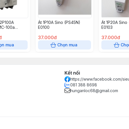
 2P100A
Át 1P10A Sino (PS45N)
Át 1P20A Sino
MC-100a
E0100
E0103
đ
37.000đ
37.000đ
ọn mua
Chọn mua
Chọ
Kết nối
https://www.facebook.com/sie
081 388 8698
hunganloc68@gmail.com