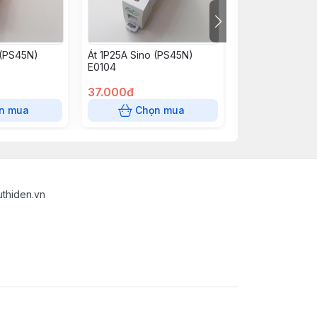
 (PS45N)
Át 1P25A Sino (PS45N)
Át 1P32A Sino 
E0104
E0105
37.000đ
37.000đ
n mua
Chọn mua
Chọn
uthiden.vn