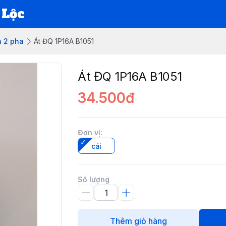
 Lộc
à 2 pha
Át ĐQ 1P16A B1051
Át ĐQ 1P16A B1051
34.500đ
Đơn vị
:
cái
Số lượng
Thêm giỏ hàng