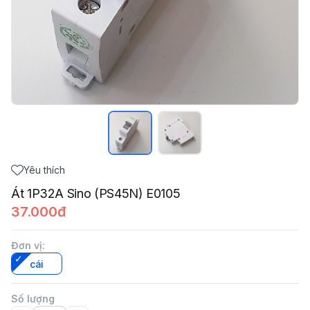
Yêu thích
Át 1P32A Sino (PS45N) E0105
37.000đ
Đơn vị
:
cái
Số lượng