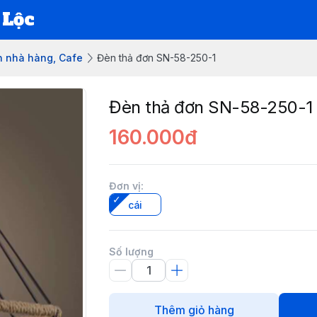
 Lộc
 nhà hàng, Cafe
Đèn thả đơn SN-58-250-1
Đèn thả đơn SN-58-250-1
160.000đ
Đơn vị
:
cái
Số lượng
Thêm giỏ hàng