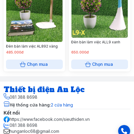
Đèn bàn làm việc ALL9 xanh
Đèn bàn làm việc AL892 vàng
485.000đ
650.000đ
Chọn mua
Chọn mua
Thiết bị điện An Lộc
081 388 8698
Hệ thống cửa hàng
:
2
cửa hàng
Kết nối
https://www.facebook.com/sieuthiden.vn
081 388 8698
hunganloc68@gmail.com