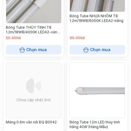
Bóng Tube NHỰA NHÔM T8
1.2m/18WB/6000K LEDA2-trắng
Bóng Tube THỦY TINH T8
1.2m/18WB/4000K LEDA2-vàng
(AL-T8SSGZ12-B)
50.000đ
90.000đ
Chọn mua
Chọn mua
Máng 0.6m vân nổi ĐQ B0042
Bóng Tube 1.2m LED thủy tinh
trắng 40W (Hàng Mẫu)