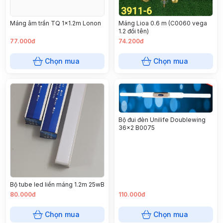
Máng âm trần TQ 1x1.2m Lonon
Máng Lioa 0.6 m (C0060 vega
1.2 đổi tên)
77.000đ
74.200đ
Chọn mua
Chọn mua
Bộ đui đèn Unilife Doublewing
36x2 B0075
Bộ tube led liền máng 1.2m 25wB
80.000đ
110.000đ
Chọn mua
Chọn mua