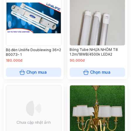
Bóng Tube NHỰA NHÔM T8
Bộ đèn Unilife Doublewing 36x2
1.2m/18WB/4500k LEDA2
B0073- 1
180.000đ
90.000đ
Chọn mua
Chọn mua