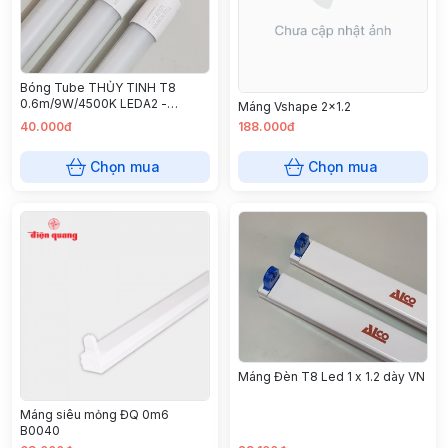
Bóng Tube THỦY TINH T8
0.6m/9W/4500K LEDA2 -
Máng Vshape 2x1.2
vàng(AL-T8SGZ06-B)
40.000đ
188.000đ
Chọn mua
Chọn mua
Máng Đèn T8 Led 1 x 1.2 dày VN
Máng siêu mỏng ĐQ 0m6
B0040