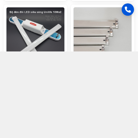
Bộ đèn Douwing LED siêu sáng
Unilife 18Wx2(B0073)
Máng LED T8 INOX Q5 T8 1.2m
ABS
230.000đ
60.000đ
Chọn mua
Chọn mua