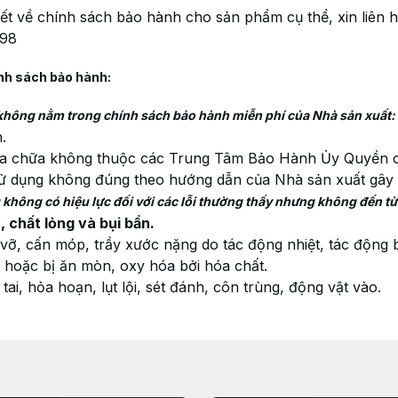
i tiết về chính sách bảo hành cho sản phẩm cụ thể, xin li
698
nh sách bảo hành:
không nằm trong chính sách bảo hành miễn phí của Nhà sản xuất:
.
sửa chữa không thuộc các Trung Tâm Bảo Hành Ủy Quyền 
 sử dụng không đúng theo hướng dẫn của Nhà sản xuất gây 
 không có hiệu lực đối với các lỗi thường thấy nhưng không đến từ
 chất lỏng và bụi bẩn.
vỡ, cấn móp, trầy xước nặng do tác động nhiệt, tác động 
 hoặc bị ăn mòn, oxy hóa bởi hóa chất.
tai, hỏa hoạn, lụt lội, sét đánh, côn trùng, động vật vào.