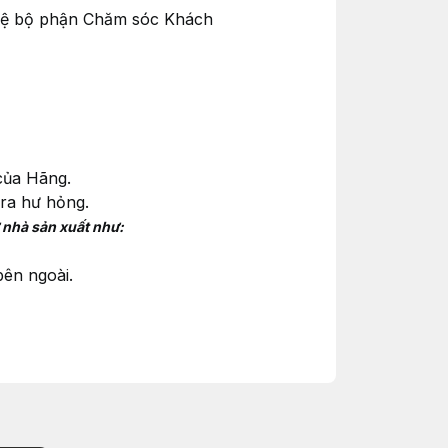
ên hệ bộ phận Chăm sóc Khách
của Hãng.
ra hư hỏng.
 nhà sản xuất như:
bên ngoài.